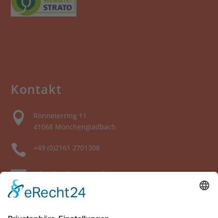
Kontakt

Rönneterring 11
41068 Mönchengladbach

+49 (0)2161 2701308

info(at)partnerauge.de