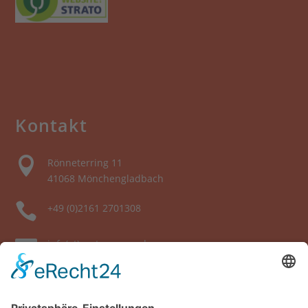
Kontakt

Rönneterring 11
41068 Mönchengladbach

+49 (0)2161 2701308

info(at)partnerauge.de