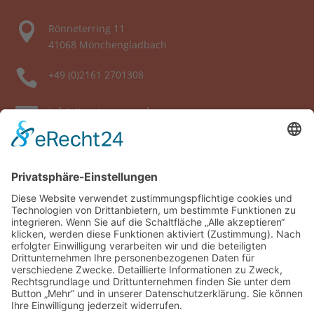

Rönneterring 11
41068 Mönchengladbach

+49 (0)2161 2701308

info(at)partnerauge.de
Links
Impressum
Datenschutzerklärung
akademie.partnerauge.de