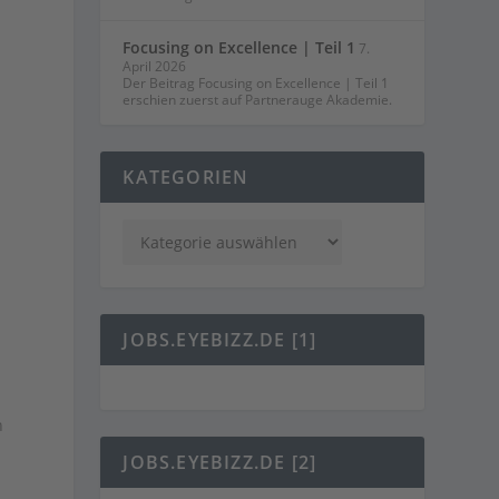
Focusing on Excellence | Teil 1
7.
April 2026
Der Beitrag Focusing on Excellence | Teil 1
erschien zuerst auf Partnerauge Akademie.
KATEGORIEN
JOBS.EYEBIZZ.DE [1]
e
n
JOBS.EYEBIZZ.DE [2]