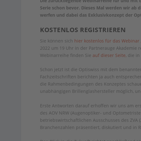
Die zurückliegende Webinarreihe für und mit d
Serie schon bevor. Dieses Mal werden wir ab d
werfen und dabei das Exklusivkonzept der Opti
KOSTENLOS REGISTRIEREN
Sie können sich
hier kostenlos für das Webinar
2022 um 19 Uhr in der Partnerauge Akademie r
Webinarreihe finden Sie
auf dieser Seite,
die in
Schon jetzt ist die Optiswiss mit dem benannt
Fachzeitschriften berichten ja auch entspreche
die Rahmenbedingungen des Konzeptes schauen,
unabhängigen Brillenglashersteller möglich, un
Erste Antworten darauf erhoffen wir uns am e
des AOV NRW (Augenoptiker- und Optometriste
betriebswirtschaftlichen Ausschusses des ZVA 
Branchenzahlen präsentiert, diskutiert und in R