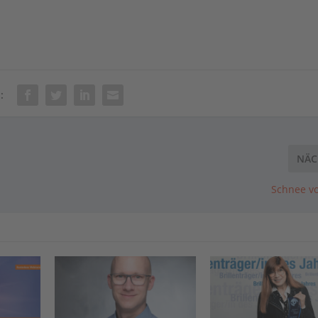
:
NÄC
Schnee v