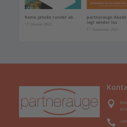
Remo Jahnke rundet ab
partnerauge-Akade
legt wieder los
17. Oktober 2022
17. September 2021
Kont

Rön
410

+49