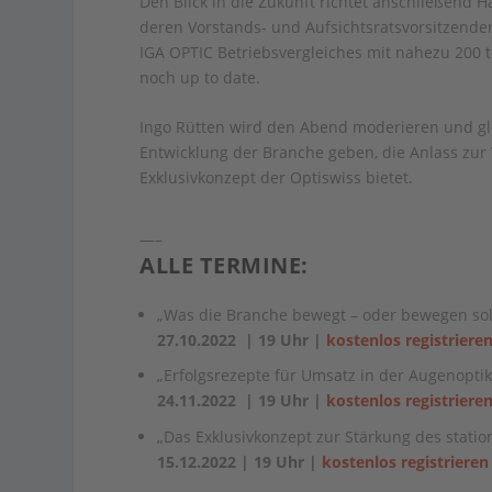
Den Blick in die Zukunft richtet anschließend
deren Vorstands- und Aufsichtsratsvorsitzende
IGA OPTIC Betriebsvergleiches mit nahezu 200 
noch up to date.
Ingo Rütten wird den Abend moderieren und gle
Entwicklung der Branche geben, die Anlass zu
Exklusivkonzept der Optiswiss bietet.
—–
ALLE TERMINE:
„Was die Branche bewegt – oder bewegen soll
27.10.2022 | 19 Uhr |
kostenlos registriere
„Erfolgsrezepte für Umsatz in der Augenoptik
24.11.2022 | 19 Uhr |
kostenlos registriere
„Das Exklusivkonzept zur Stärkung des stati
15.12.2022 | 19 Uhr |
kostenlos registriere