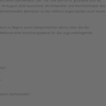
 Hans-Wilm Sternemann, der 1981 die IGA OPTIC gründete und als
r im August 2020 ausschied. Als Entwickler und Rechteinhaber des
teilnehmenden Betrieben ist der Vollblut-Augenoptiker auch heute
ich zu Beginn einen komprimierten Abriss über die die
r Webinarreihe beziehungsweise für das zugrundeliegende
te!“
n
“
n
onären Fachhandels“
n