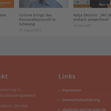
mie
Corona bringt das
Katja Ebstein: „Mit Br
Personalkarussell in
einfach umwerfend“
Schwung
29. Mai 2021
22. August 2021
akt
Links
neterring 11
Impressum
68 Mönchengladbach
Datenschutzerklärung
 (0)2161 2701308
akademie.partnerauge.de