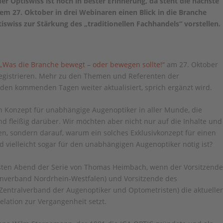
er Optiswiss ist noch in bester Erinnerung, da steht die nächste
em 27. Oktober in drei Webinaren einen Blick in die Branche
swiss zur Stärkung des „traditionellen Fachhandels“ vorstellen.
 „Was die Branche bewegt – oder bewegen sollte!“
am 27. Oktober
egistrieren. Mehr zu den Themen und Referenten der
 den kommenden Tagen weiter aktualisiert, sprich ergänzt wird.
en Konzept für unabhängige Augenoptiker in aller Munde, die
nd fleißig darüber. Wir möchten aber nicht nur auf die Inhalte und
 sondern darauf, warum ein solches Exklusivkonzept für einen
d vielleicht sogar für den unabhängigen Augenoptiker nötig ist?
rsten Abend der Serie von Thomas Heimbach, wenn der Vorsitzend
nverband Nordrhein-Westfalen) und Vorsitzende des
(Zentralverband der Augenoptiker und Optometristen) die aktuelle
elation zur Vergangenheit setzt.